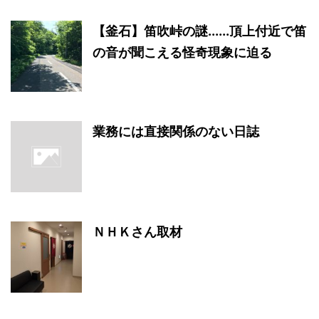
【釜石】笛吹峠の謎......頂上付近で笛
の音が聞こえる怪奇現象に迫る
業務には直接関係のない日誌
ＮＨＫさん取材