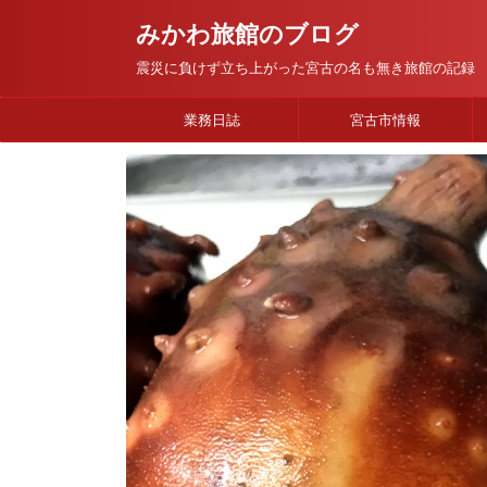
みかわ旅館のブログ
震災に負けず立ち上がった宮古の名も無き旅館の記録
業務日誌
宮古市情報