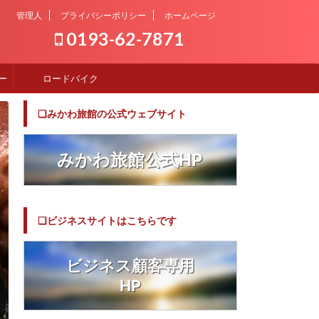
管理人
プライバシーポリシー
ホームページ
0193-62-7871
ー
ロードバイク
❏みかわ旅館の公式ウェブサイト
みかわ旅館公式HP
❏ビジネスサイトはこちらです
ビジネス顧客専用
HP