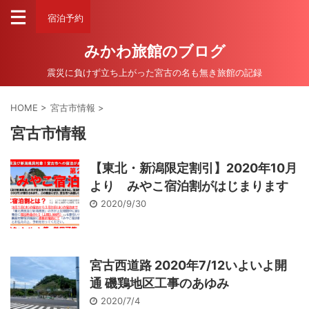
宿泊予約
みかわ旅館のブログ
震災に負けず立ち上がった宮古の名も無き旅館の記録
HOME
>
宮古市情報
>
宮古市情報
【東北・新潟限定割引】2020年10月
より みやこ宿泊割がはじまります
2020/9/30
宮古西道路 2020年7/12いよいよ開
通 磯鶏地区工事のあゆみ
2020/7/4