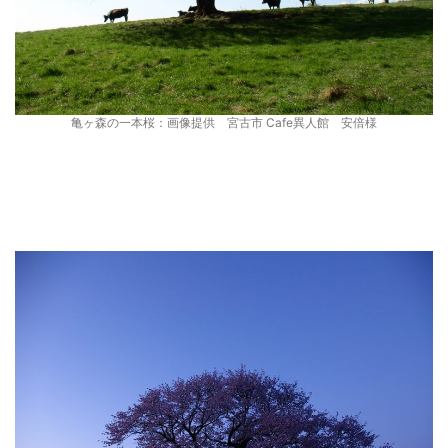
亀ヶ森の一本桜：画像提供 宮古市 Cafe異人館 安倍様