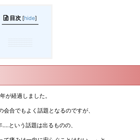
目次
[
hide
]
た
ら7年が経過しました。
の会合でもよく話題となるのですが、
...という話題は出るものの、
て痛みは一向に安らぐことはない....」と。