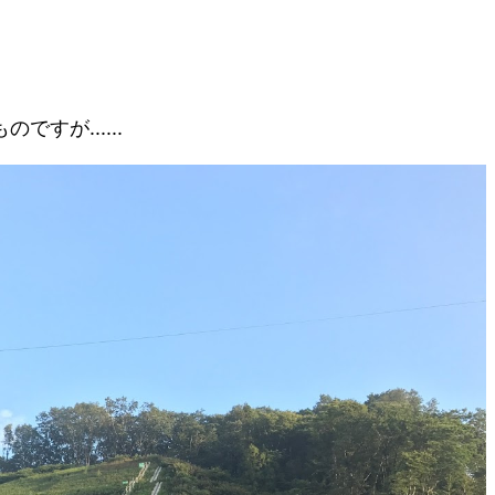
すが......