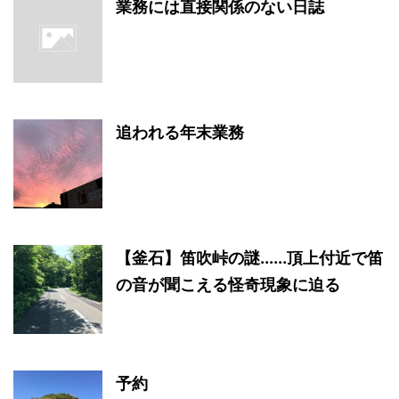
業務には直接関係のない日誌
追われる年末業務
【釜石】笛吹峠の謎......頂上付近で笛
の音が聞こえる怪奇現象に迫る
予約